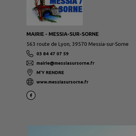
MAIRIE - MESSIA-SUR-SORNE
563 route de Lyon, 39570 Messia-sur-Sorne
03 84 47 07 59
mairie@messiasursorne.fr
M'Y RENDRE
www.messiasursorne.fr