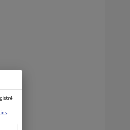
gistré
kies
.