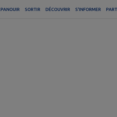
ÉPANOUIR
SORTIR
DÉCOUVRIR
S'INFORMER
PART
Annuaire
Boîte à idées
Santé
Signaler