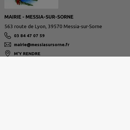
MAIRIE - MESSIA-SUR-SORNE
563 route de Lyon, 39570 Messia-sur-Sorne
03 84 47 07 59
mairie@messiasursorne.fr
M'Y RENDRE
www.messiasursorne.fr
Mairie de MESSIA-SUR-SORNE
563 route de Lyon – 39570 MESSIA-SUR-SORNE
Tél. : 03 84 47 07 59
Email :
mairie@messiasursorne.fr