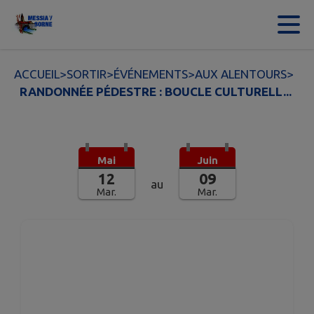
Contenu
Menu
Recherche
Pied de page
ACCUEIL
>
SORTIR
>
ÉVÉNEMENTS
>
AUX ALENTOURS
>
RANDONNÉE PÉDESTRE : BOUCLE CULTURELL...
Mai
Juin
12
09
au
Mar.
Mar.