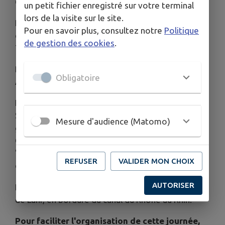
Cluny.
un petit fichier enregistré sur votre terminal
lors de la visite sur le site.
Nous parcourrons la ville témoin de la splendeur
Pour en savoir plus, consultez notre
Politique
des ducs de Bourgogne et le quartier des
de gestion des cookies
.
Tanneurs.
Dole est aussi l'amie du chat perché cher à Marcel
Obligatoire
Aymé.
Nous découvrirons enfin la remarquable église
Saint-Jean de l'architecte Anton Korady avec la
Mesure d'audience (Matomo)
grille monumentale en bronze sculpté de Maurice
Calka. Consacrée en 1964, elle est labellisée
"Patrimoine du XXe siècle" et protégée au titre
REFUSER
VALIDER MON CHOIX
des Monuments Historiques.
AUTORISER
Nous nous retrouverons à 10h au parking avenue
de Lahr, en bordure du canal du Rhône au Rhin.
Pour faciliter l'organisation de cette journée,