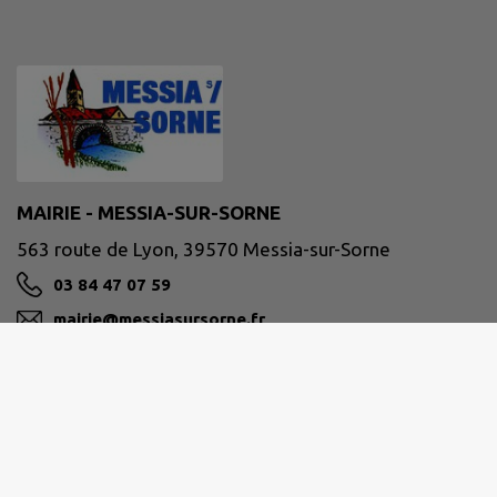
MAIRIE - MESSIA-SUR-SORNE
563 route de Lyon, 39570 Messia-sur-Sorne
03 84 47 07 59
mairie@messiasursorne.fr
M'Y RENDRE
www.messiasursorne.fr