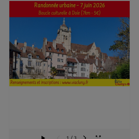
1
/
3